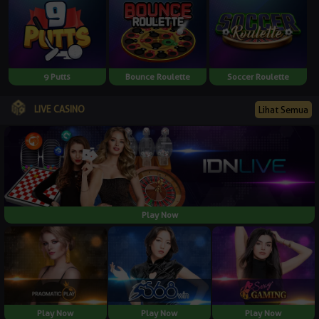
9 Putts
Bounce Roulette
Soccer Roulette
LIVE CASINO
Lihat Semua
Play Now
Play Now
Play Now
Play Now