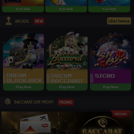
Lihat Semua
NEW
ARCADE
Play Now
Play Now
Play Now
BACCARAT LIVE PROXY
PROMO