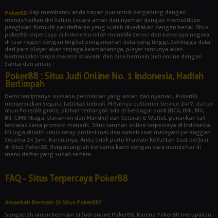
siap membantu anda kapan pun untuk bergabung dengan
Poker88
mendaftarkan diri kalian secara aman dan nyaman dengan memastikan
pengisian formulir pendaftaran yang sudah disediakan dengan benar. Situs
poker88 terpercaya di Indonesia telah memiliki server dari beberapa negara
di luar negeri dengan tingkat pengamanan data yang tinggi, sehingga data
dari para player akan terjaga keamanannya, player tentunya akan
bertransaksi tanpa merasa khawatir dan bisa bermain judi online dengan
santai dan aman.
Poker88 : Situs Judi Online No. 1 Indonesia, Hadiah
Berlimpah
Demi terciptanya suasana permainan yang aman dan nyaman, Poker88
menyediakan segala fasilitas terbaik. Misalnya customer service 24/7, daftar
akun Poker88 gratis, pilihan terbanyak ada di berbagai bank (BCA, BNI, BRI,
BII, CIMB Niaga, Danamon dan Mandiri) dan setoran E-Wallet, penarikan tak
terbatas serta promosi menarik. Situs taruhan online terpercaya di Indonesia
ini juga dilatih untuk tetap profesional dan ramah saat melayani pelanggan
selama 24 jam. Karenanya, Anda tidak perlu khawatir kesulitan saat berjudi
di situs Poker88. Bergabunglah bersama kami dengan cara mendaftar di
menu daftar yang sudah tertera.
FAQ - Situs Terpercaya Poker88
Amankah Bermain Di Situs Poker88?
Sangatlah aman bermain di judi online Poker88, Karena Poker88 merupakan