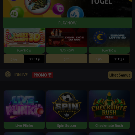
344
7:0:18
521
496
7:1:51
IDNLIVE
Lihat Semua
PROMO
Live Plinko
Spin Soccer
Checkmate Rush