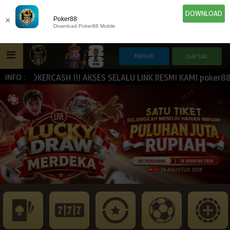
DOWNLOAD
×
Poker88
Download Poker88 Mobile
U JOKERCASH !!! AKSES SELALU LINK RESMI KAMI poker88slay
INFO :
HOME
IDN E-LOTTERY
POKER
SLOT GAME
NEW
NEW
SPORTBOOK
LIVE CASINO
IDNLIVE
NEW
ESPORTS
TOGEL
ARCADE
NEW
NEW
NEW
TEMBAK IKAN
IDNRAFFLE
IDNTRADE