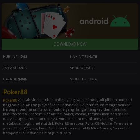
HUBUNGI KAMI
LINK ALTERNATIF
JADWAL BANK
SPONSORSHIP
CARA BERMAIN
VIDEO TUTORIAL
Poker88
adalah situs taruhan online yang saat ini menjadi pilihan nomor 1
Poker88
bagi para kalangan player judi di Indonesia. Poker88 telah menghadirkan
berbagai permainan taruhan online yang sangat lengkap dan memiliki
kualitas terbaik seperti slot online, poker, casino, tembak ikan dan masih
banyak lagi permainan lainnya. Anda bisa memainkannya dengan
melakukan login melalui link Poker88 ataupun Poker88 Mobile. Tentu saja
game Poker88 yang kami sediakan telah memiliki lisensi yang sah untuk
beroperasi di Indonesia maupun di Asia.