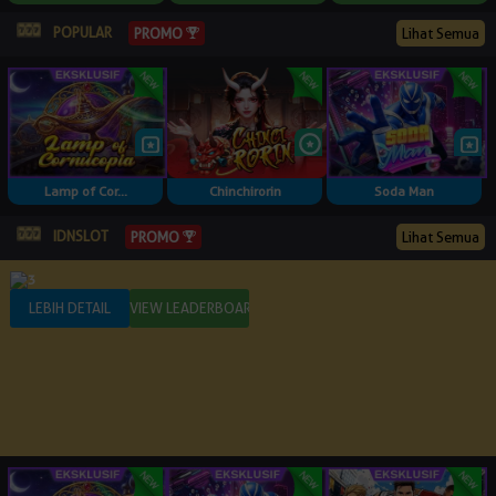
POPULAR
Lihat Semua
PROMO
Lamp of Cor...
Chinchirorin
Soda Man
IDNSLOT
Lihat Semua
PROMO