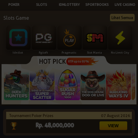
POKER
SLOTS
IDNLOTTERY
SPORTBOOKS
LIVE CASINO
NEW
Slots Game
Lihat Semua
TANGKAS
RTP
DEPOSIT
WITHDRAW
Idnslot
Pgsoft
Pragmatic
Slot Mania
No Limit City
HOT PICK
PROMOSI
RTP up to 97%
DOWNLOAD
REFERRAL
JACKPOT
Tournament Poker Prizes
07 August 2026
VIP MEMBER
Rp. 48,000,000
HUBUNGI KAMI