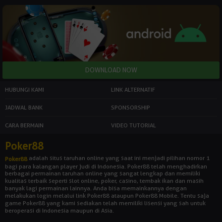
HUBUNGI KAMI
LINK ALTERNATIF
JADWAL BANK
SPONSORSHIP
CARA BERMAIN
VIDEO TUTORIAL
Poker88
adalah situs taruhan online yang saat ini menjadi pilihan nomor 1
Poker88
bagi para kalangan player judi di Indonesia. Poker88 telah menghadirkan
berbagai permainan taruhan online yang sangat lengkap dan memiliki
kualitas terbaik seperti slot online, poker, casino, tembak ikan dan masih
banyak lagi permainan lainnya. Anda bisa memainkannya dengan
melakukan login melalui link Poker88 ataupun Poker88 Mobile. Tentu saja
game Poker88 yang kami sediakan telah memiliki lisensi yang sah untuk
beroperasi di Indonesia maupun di Asia.