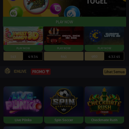
143
4:9:33
645
980
4:32:44
IDNLIVE
PROMO
Lihat Semua
Live Plinko
Spin Soccer
Checkmate Rush