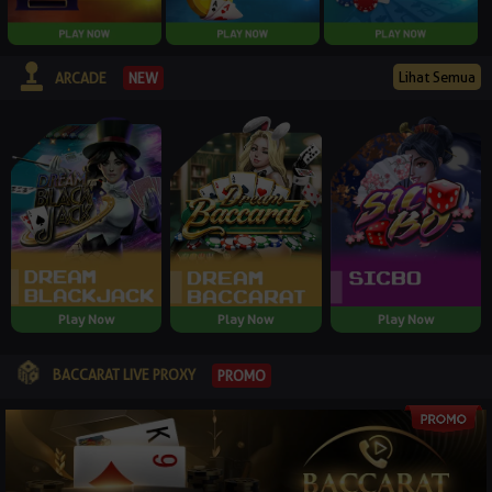
Lihat Semua
NEW
ARCADE
Play Now
Play Now
Play Now
BACCARAT LIVE PROXY
PROMO