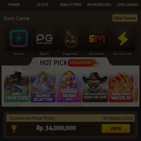
POKER
SLOTS
IDNLOTTERY
SPORTBOOKS
LIVE CASINO
NEW
Slots Game
Lihat Semua
TANGKAS
RTP
DEPOSIT
WITHDRAW
Idnslot
Pgsoft
Pragmatic
Slot Mania
No Limit City
HOT PICK
PROMOSI
RTP up to 97%
DOWNLOAD
REFERRAL
JACKPOT
Tournament Poker Prizes
06 August 2026
VIP MEMBER
Rp. 34,000,000
HUBUNGI KAMI